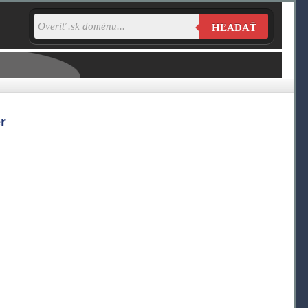
HĽADAŤ
r