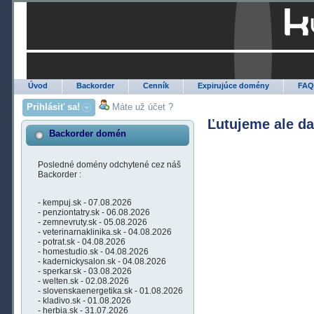
Úvod
Backorder
Cenník
Expirujúce domény
FA
Prihlásiť sa!
Máte už účet ?
Ľutujeme ale d
Backorder domén
Posledné domény odchytené cez náš
Backorder :
- kempuj.sk - 07.08.2026
- penziontatry.sk - 06.08.2026
- zemnevruty.sk - 05.08.2026
- veterinarnaklinika.sk - 04.08.2026
- potrat.sk - 04.08.2026
- homestudio.sk - 04.08.2026
- kadernickysalon.sk - 04.08.2026
- sperkar.sk - 03.08.2026
- welten.sk - 02.08.2026
- slovenskaenergetika.sk - 01.08.2026
- kladivo.sk - 01.08.2026
- herbia.sk - 31.07.2026