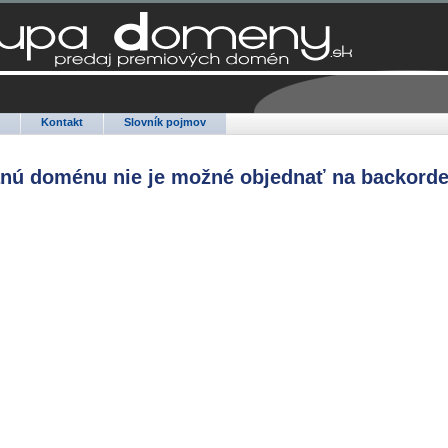
Q
Kontakt
Slovník pojmov
anú doménu nie je možné objednať na backorde