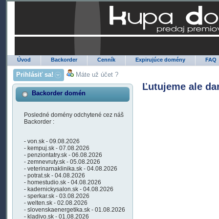
Úvod
Backorder
Cenník
Expirujúce domény
FAQ
Prihlásiť sa!
Máte už účet ?
Ľutujeme ale da
Backorder domén
Posledné domény odchytené cez náš
Backorder :
- von.sk - 09.08.2026
- kempuj.sk - 07.08.2026
- penziontatry.sk - 06.08.2026
- zemnevruty.sk - 05.08.2026
- veterinarnaklinika.sk - 04.08.2026
- potrat.sk - 04.08.2026
- homestudio.sk - 04.08.2026
- kadernickysalon.sk - 04.08.2026
- sperkar.sk - 03.08.2026
- welten.sk - 02.08.2026
- slovenskaenergetika.sk - 01.08.2026
- kladivo.sk - 01.08.2026