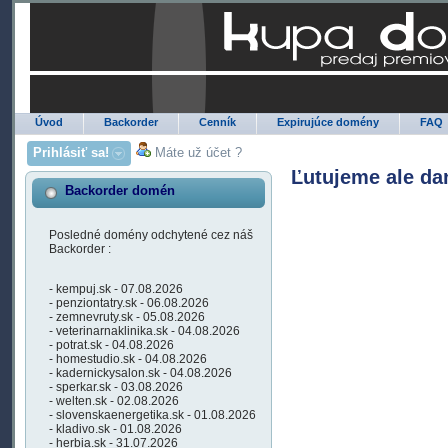
Úvod
Backorder
Cenník
Expirujúce domény
FAQ
Prihlásiť sa!
Máte už účet ?
Ľutujeme ale da
Backorder domén
Posledné domény odchytené cez náš
Backorder :
- kempuj.sk - 07.08.2026
- penziontatry.sk - 06.08.2026
- zemnevruty.sk - 05.08.2026
- veterinarnaklinika.sk - 04.08.2026
- potrat.sk - 04.08.2026
- homestudio.sk - 04.08.2026
- kadernickysalon.sk - 04.08.2026
- sperkar.sk - 03.08.2026
- welten.sk - 02.08.2026
- slovenskaenergetika.sk - 01.08.2026
- kladivo.sk - 01.08.2026
- herbia.sk - 31.07.2026