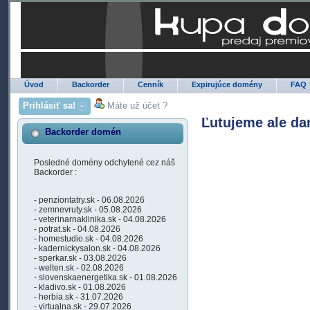
Úvod
Backorder
Cenník
Expirujúce domény
FAQ
Prihlásiť sa!
Máte už účet ?
Ľutujeme ale da
Backorder domén
Posledné domény odchytené cez náš
Backorder :
- penziontatry.sk - 06.08.2026
- zemnevruty.sk - 05.08.2026
- veterinarnaklinika.sk - 04.08.2026
- potrat.sk - 04.08.2026
- homestudio.sk - 04.08.2026
- kadernickysalon.sk - 04.08.2026
- sperkar.sk - 03.08.2026
- welten.sk - 02.08.2026
- slovenskaenergetika.sk - 01.08.2026
- kladivo.sk - 01.08.2026
- herbia.sk - 31.07.2026
- virtualna.sk - 29.07.2026