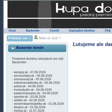
Úvod
Backorder
Cenník
Expirujúce domény
FAQ
Prihlásiť sa!
Máte už účet ?
Ľutujeme ale da
Backorder domén
Posledné domény odchytené cez náš
Backorder :
- kempuj.sk - 07.08.2026
- penziontatry.sk - 06.08.2026
- zemnevruty.sk - 05.08.2026
- veterinarnaklinika.sk - 04.08.2026
- potrat.sk - 04.08.2026
- homestudio.sk - 04.08.2026
- kadernickysalon.sk - 04.08.2026
- sperkar.sk - 03.08.2026
- welten.sk - 02.08.2026
- slovenskaenergetika.sk - 01.08.2026
- kladivo.sk - 01.08.2026
- herbia.sk - 31.07.2026