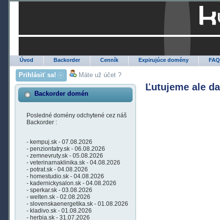
Úvod
Backorder
Cenník
Expirujúce domény
FA
Prihlásiť sa!
Máte už účet ?
Ľutujeme ale d
Backorder domén
Posledné domény odchytené cez náš
Backorder :
- kempuj.sk - 07.08.2026
- penziontatry.sk - 06.08.2026
- zemnevruty.sk - 05.08.2026
- veterinarnaklinika.sk - 04.08.2026
- potrat.sk - 04.08.2026
- homestudio.sk - 04.08.2026
- kadernickysalon.sk - 04.08.2026
- sperkar.sk - 03.08.2026
- welten.sk - 02.08.2026
- slovenskaenergetika.sk - 01.08.2026
- kladivo.sk - 01.08.2026
- herbia.sk - 31.07.2026