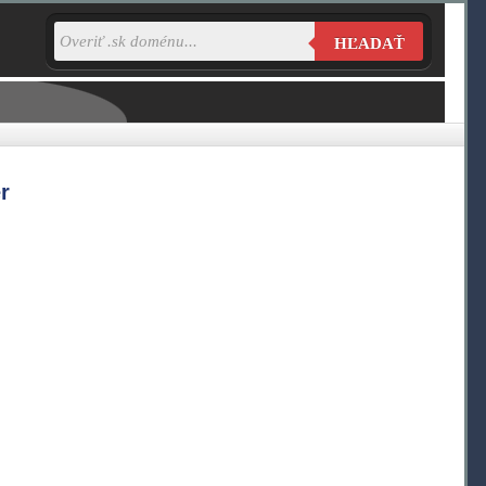
HĽADAŤ
r