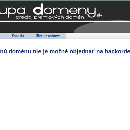
Q
Kontakt
Slovník pojmov
anú doménu nie je možné objednať na backorde