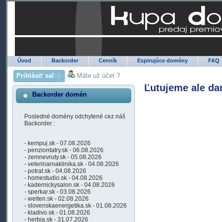
Úvod
Backorder
Cenník
Expirujúce domény
FAQ
Prihlásiť sa!
Máte už účet ?
Ľutujeme ale da
Backorder domén
Posledné domény odchytené cez náš
Backorder :
- kempuj.sk - 07.08.2026
- penziontatry.sk - 06.08.2026
- zemnevruty.sk - 05.08.2026
- veterinarnaklinika.sk - 04.08.2026
- potrat.sk - 04.08.2026
- homestudio.sk - 04.08.2026
- kadernickysalon.sk - 04.08.2026
- sperkar.sk - 03.08.2026
- welten.sk - 02.08.2026
- slovenskaenergetika.sk - 01.08.2026
- kladivo.sk - 01.08.2026
- herbia.sk - 31.07.2026