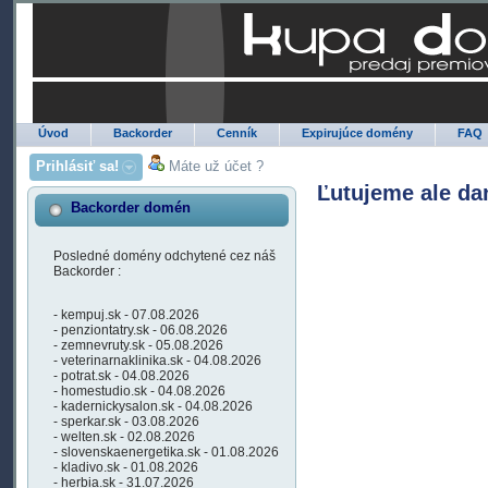
Úvod
Backorder
Cenník
Expirujúce domény
FAQ
Prihlásiť sa!
Máte už účet ?
Ľutujeme ale da
Backorder domén
Posledné domény odchytené cez náš
Backorder :
- kempuj.sk - 07.08.2026
- penziontatry.sk - 06.08.2026
- zemnevruty.sk - 05.08.2026
- veterinarnaklinika.sk - 04.08.2026
- potrat.sk - 04.08.2026
- homestudio.sk - 04.08.2026
- kadernickysalon.sk - 04.08.2026
- sperkar.sk - 03.08.2026
- welten.sk - 02.08.2026
- slovenskaenergetika.sk - 01.08.2026
- kladivo.sk - 01.08.2026
- herbia.sk - 31.07.2026