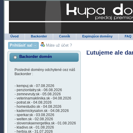
Úvod
Backorder
Cenník
Expirujúce domény
FAQ
Prihlásiť sa!
Máte už účet ?
Ľutujeme ale da
Backorder domén
Posledné domény odchytené cez náš
Backorder :
- kempuj.sk - 07.08.2026
- penziontatry.sk - 06.08.2026
- zemnevruty.sk - 05.08.2026
- veterinarnaklinika.sk - 04.08.2026
- potrat.sk - 04.08.2026
- homestudio.sk - 04.08.2026
- kadernickysalon.sk - 04.08.2026
- sperkar.sk - 03.08.2026
- welten.sk - 02.08.2026
- slovenskaenergetika.sk - 01.08.2026
- kladivo.sk - 01.08.2026
- herbia.sk - 31.07.2026