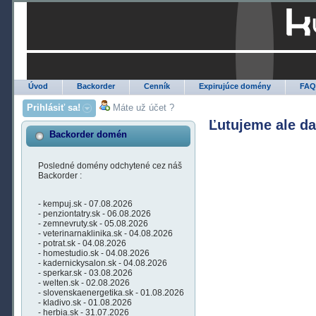
Úvod
Backorder
Cenník
Expirujúce domény
FA
Prihlásiť sa!
Máte už účet ?
Ľutujeme ale d
Backorder domén
Posledné domény odchytené cez náš
Backorder :
- kempuj.sk - 07.08.2026
- penziontatry.sk - 06.08.2026
- zemnevruty.sk - 05.08.2026
- veterinarnaklinika.sk - 04.08.2026
- potrat.sk - 04.08.2026
- homestudio.sk - 04.08.2026
- kadernickysalon.sk - 04.08.2026
- sperkar.sk - 03.08.2026
- welten.sk - 02.08.2026
- slovenskaenergetika.sk - 01.08.2026
- kladivo.sk - 01.08.2026
- herbia.sk - 31.07.2026