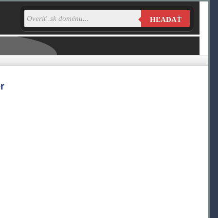
HĽADAŤ
r