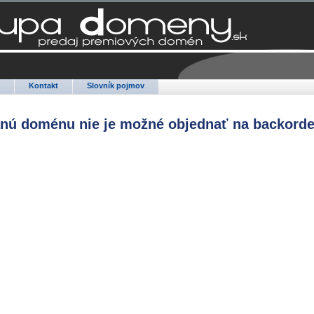
Q
Kontakt
Slovník pojmov
anú doménu nie je možné objednať na backorde