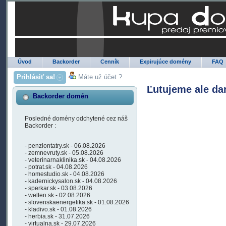
Úvod
Backorder
Cenník
Expirujúce domény
FAQ
Prihlásiť sa!
Máte už účet ?
Ľutujeme ale da
Backorder domén
Posledné domény odchytené cez náš
Backorder :
- penziontatry.sk - 06.08.2026
- zemnevruty.sk - 05.08.2026
- veterinarnaklinika.sk - 04.08.2026
- potrat.sk - 04.08.2026
- homestudio.sk - 04.08.2026
- kadernickysalon.sk - 04.08.2026
- sperkar.sk - 03.08.2026
- welten.sk - 02.08.2026
- slovenskaenergetika.sk - 01.08.2026
- kladivo.sk - 01.08.2026
- herbia.sk - 31.07.2026
- virtualna.sk - 29.07.2026