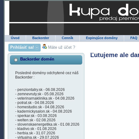
Úvod
Backorder
Cenník
Expirujúce domény
FAQ
Prihlásiť sa!
Máte už účet ?
Ľutujeme ale da
Backorder domén
Posledné domény odchytené cez náš
Backorder :
- penziontatry.sk - 06.08.2026
- zemnevruty.sk - 05.08.2026
- veterinarnaklinika.sk - 04.08.2026
- potrat.sk - 04.08.2026
- homestudio.sk - 04.08.2026
- kadernickysalon.sk - 04.08.2026
- sperkar.sk - 03.08.2026
- welten.sk - 02.08.2026
- slovenskaenergetika.sk - 01.08.2026
- kladivo.sk - 01.08.2026
- herbia.sk - 31.07.2026
- virtualna.sk - 29.07.2026