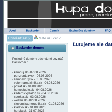
Úvod
Backorder
Cenník
Expirujúce domény
FAQ
Prihlásiť sa!
Máte už účet ?
Ľutujeme ale da
Backorder domén
Posledné domény odchytené cez náš
Backorder :
- kempuj.sk - 07.08.2026
- penziontatry.sk - 06.08.2026
- zemnevruty.sk - 05.08.2026
- veterinarnaklinika.sk - 04.08.2026
- potrat.sk - 04.08.2026
- homestudio.sk - 04.08.2026
- kadernickysalon.sk - 04.08.2026
- sperkar.sk - 03.08.2026
- welten.sk - 02.08.2026
- slovenskaenergetika.sk - 01.08.2026
- kladivo.sk - 01.08.2026
- herbia.sk - 31.07.2026