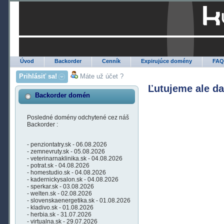
Úvod
Backorder
Cenník
Expirujúce domény
FA
Prihlásiť sa!
Máte už účet ?
Ľutujeme ale d
Backorder domén
Posledné domény odchytené cez náš
Backorder :
- penziontatry.sk - 06.08.2026
- zemnevruty.sk - 05.08.2026
- veterinarnaklinika.sk - 04.08.2026
- potrat.sk - 04.08.2026
- homestudio.sk - 04.08.2026
- kadernickysalon.sk - 04.08.2026
- sperkar.sk - 03.08.2026
- welten.sk - 02.08.2026
- slovenskaenergetika.sk - 01.08.2026
- kladivo.sk - 01.08.2026
- herbia.sk - 31.07.2026
- virtualna.sk - 29.07.2026