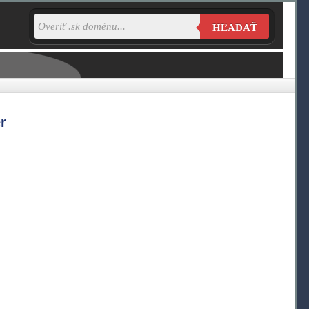
HĽADAŤ
r