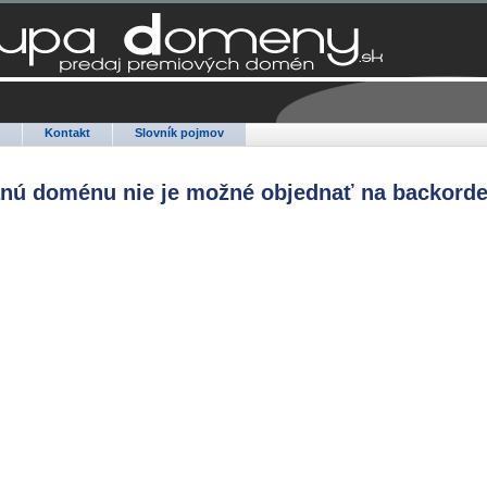
Q
Kontakt
Slovník pojmov
anú doménu nie je možné objednať na backorde