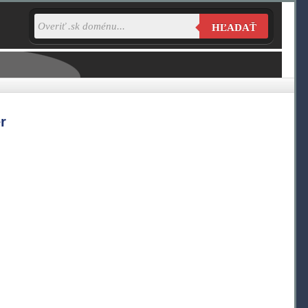
HĽADAŤ
r