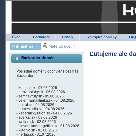
Úvod
Backorder
Cenník
Expirujúce domény
FA
Prihlásiť sa!
Máte už účet ?
Ľutujeme ale d
Backorder domén
Posledné domény odchytené cez náš
Backorder :
- kempuj.sk - 07.08.2026
- penziontatry.sk - 06.08.2026
- zemnevruty.sk - 05.08.2026
- veterinarnaklinika.sk - 04.08.2026
- potrat.sk - 04.08.2026
- homestudio.sk - 04.08.2026
- kadernickysalon.sk - 04.08.2026
- sperkar.sk - 03.08.2026
- welten.sk - 02.08.2026
- slovenskaenergetika.sk - 01.08.2026
- kladivo.sk - 01.08.2026
- herbia.sk - 31.07.2026