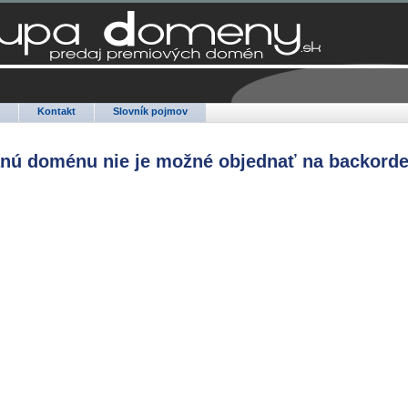
Q
Kontakt
Slovník pojmov
anú doménu nie je možné objednať na backorde