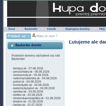
Úvod
Backorder
Cenník
Expirujúce domény
FAQ
Prihlásiť sa!
Máte už účet ?
Ľutujeme ale da
Backorder domén
Posledné domény odchytené cez náš
Backorder :
- kempuj.sk - 07.08.2026
- penziontatry.sk - 06.08.2026
- zemnevruty.sk - 05.08.2026
- veterinarnaklinika.sk - 04.08.2026
- potrat.sk - 04.08.2026
- homestudio.sk - 04.08.2026
- kadernickysalon.sk - 04.08.2026
- sperkar.sk - 03.08.2026
- welten.sk - 02.08.2026
- slovenskaenergetika.sk - 01.08.2026
- kladivo.sk - 01.08.2026
- herbia.sk - 31.07.2026