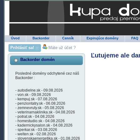
Úvod
Backorder
Cenník
Expirujúce domény
FAQ
Prihlásiť sa!
Máte už účet ?
Ľutujeme ale da
Backorder domén
Posledné domény odchytené cez náš
Backorder :
- autodielne.sk - 09.08.2026
- von.sk - 09.08.2026
- kempuj.sk - 07.08.2026
- penziontatry.sk - 06.08.2026
- zemnevruty.sk - 05.08.2026
- veterinarnaklinika.sk - 04.08.2026
- potrat.sk - 04.08.2026
- homestudio.sk - 04.08.2026
- kadernickysalon.sk - 04.08.2026
- sperkar.sk - 03.08.2026
- welten.sk - 02.08.2026
- slovenskaenergetika.sk - 01.08.2026