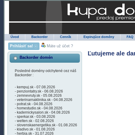
Úvod
Backorder
Cenník
Expirujúce domény
FAQ
Prihlásiť sa!
Máte už účet ?
Ľutujeme ale da
Backorder domén
Posledné domény odchytené cez náš
Backorder :
- kempuj.sk - 07.08.2026
- penziontatry.sk - 06.08.2026
- zemnevruty.sk - 05.08.2026
- veterinarnaklinika.sk - 04.08.2026
- potrat.sk - 04.08.2026
- homestudio.sk - 04.08.2026
- kadernickysalon.sk - 04.08.2026
- sperkar.sk - 03.08.2026
- welten.sk - 02.08.2026
- slovenskaenergetika.sk - 01.08.2026
- kladivo.sk - 01.08.2026
- herbia.sk - 31.07.2026