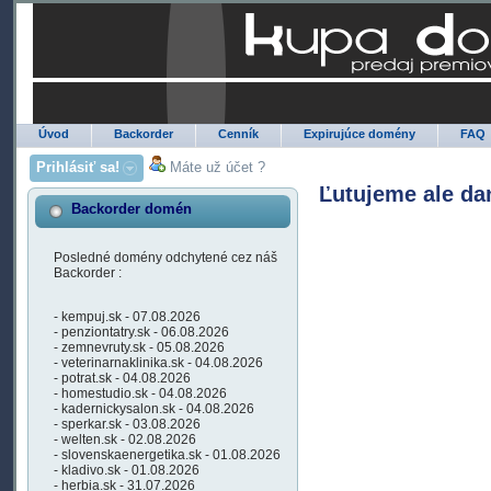
Úvod
Backorder
Cenník
Expirujúce domény
FAQ
Prihlásiť sa!
Máte už účet ?
Ľutujeme ale da
Backorder domén
Posledné domény odchytené cez náš
Backorder :
- kempuj.sk - 07.08.2026
- penziontatry.sk - 06.08.2026
- zemnevruty.sk - 05.08.2026
- veterinarnaklinika.sk - 04.08.2026
- potrat.sk - 04.08.2026
- homestudio.sk - 04.08.2026
- kadernickysalon.sk - 04.08.2026
- sperkar.sk - 03.08.2026
- welten.sk - 02.08.2026
- slovenskaenergetika.sk - 01.08.2026
- kladivo.sk - 01.08.2026
- herbia.sk - 31.07.2026