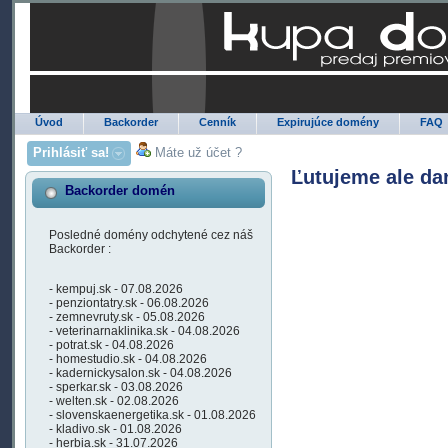
Úvod
Backorder
Cenník
Expirujúce domény
FAQ
Prihlásiť sa!
Máte už účet ?
Ľutujeme ale da
Backorder domén
Posledné domény odchytené cez náš
Backorder :
- kempuj.sk - 07.08.2026
- penziontatry.sk - 06.08.2026
- zemnevruty.sk - 05.08.2026
- veterinarnaklinika.sk - 04.08.2026
- potrat.sk - 04.08.2026
- homestudio.sk - 04.08.2026
- kadernickysalon.sk - 04.08.2026
- sperkar.sk - 03.08.2026
- welten.sk - 02.08.2026
- slovenskaenergetika.sk - 01.08.2026
- kladivo.sk - 01.08.2026
- herbia.sk - 31.07.2026