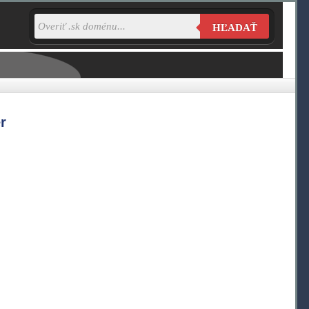
HĽADAŤ
r