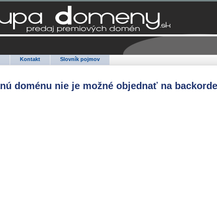
Q
Kontakt
Slovník pojmov
anú doménu nie je možné objednať na backorde