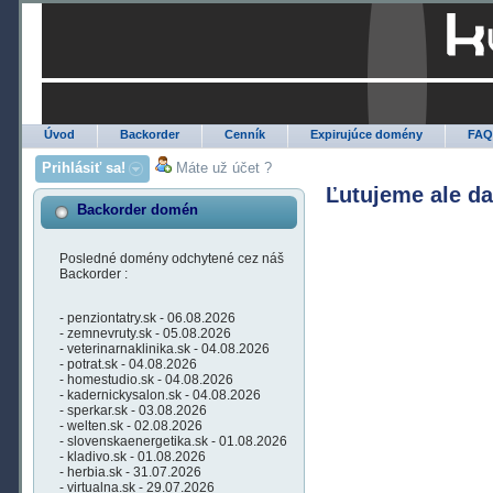
Úvod
Backorder
Cenník
Expirujúce domény
FA
Prihlásiť sa!
Máte už účet ?
Ľutujeme ale d
Backorder domén
Posledné domény odchytené cez náš
Backorder :
- penziontatry.sk - 06.08.2026
- zemnevruty.sk - 05.08.2026
- veterinarnaklinika.sk - 04.08.2026
- potrat.sk - 04.08.2026
- homestudio.sk - 04.08.2026
- kadernickysalon.sk - 04.08.2026
- sperkar.sk - 03.08.2026
- welten.sk - 02.08.2026
- slovenskaenergetika.sk - 01.08.2026
- kladivo.sk - 01.08.2026
- herbia.sk - 31.07.2026
- virtualna.sk - 29.07.2026