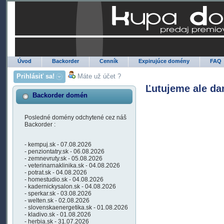
Úvod
Backorder
Cenník
Expirujúce domény
FAQ
Prihlásiť sa!
Máte už účet ?
Ľutujeme ale da
Backorder domén
Posledné domény odchytené cez náš
Backorder :
- kempuj.sk - 07.08.2026
- penziontatry.sk - 06.08.2026
- zemnevruty.sk - 05.08.2026
- veterinarnaklinika.sk - 04.08.2026
- potrat.sk - 04.08.2026
- homestudio.sk - 04.08.2026
- kadernickysalon.sk - 04.08.2026
- sperkar.sk - 03.08.2026
- welten.sk - 02.08.2026
- slovenskaenergetika.sk - 01.08.2026
- kladivo.sk - 01.08.2026
- herbia.sk - 31.07.2026