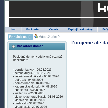
Úvod
Backorder
Cenník
Expirujúce domény
FA
Prihlásiť sa!
Máte už účet ?
Ľutujeme ale d
Backorder domén
Posledné domény odchytené cez náš
Backorder :
- penziontatry.sk - 06.08.2026
- zemnevruty.sk - 05.08.2026
- veterinarnaklinika.sk - 04.08.2026
- potrat.sk - 04.08.2026
- homestudio.sk - 04.08.2026
- kadernickysalon.sk - 04.08.2026
- sperkar.sk - 03.08.2026
- welten.sk - 02.08.2026
- slovenskaenergetika.sk - 01.08.2026
- kladivo.sk - 01.08.2026
- herbia.sk - 31.07.2026
- virtualna.sk - 29.07.2026