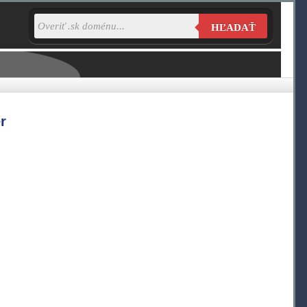
HĽADAŤ
r