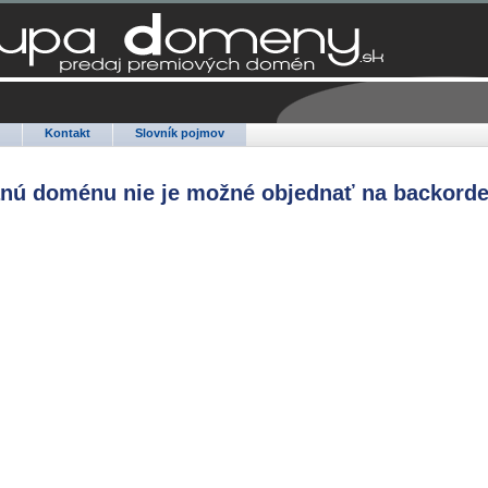
Q
Kontakt
Slovník pojmov
anú doménu nie je možné objednať na backorde