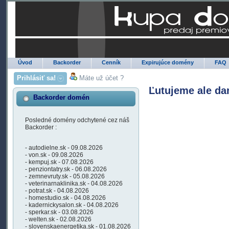
Úvod
Backorder
Cenník
Expirujúce domény
FAQ
Prihlásiť sa!
Máte už účet ?
Ľutujeme ale da
Backorder domén
Posledné domény odchytené cez náš
Backorder :
- autodielne.sk - 09.08.2026
- von.sk - 09.08.2026
- kempuj.sk - 07.08.2026
- penziontatry.sk - 06.08.2026
- zemnevruty.sk - 05.08.2026
- veterinarnaklinika.sk - 04.08.2026
- potrat.sk - 04.08.2026
- homestudio.sk - 04.08.2026
- kadernickysalon.sk - 04.08.2026
- sperkar.sk - 03.08.2026
- welten.sk - 02.08.2026
- slovenskaenergetika.sk - 01.08.2026