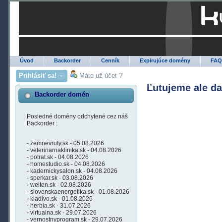
Úvod
Backorder
Cenník
Expirujúce domény
FA
Prihlásiť sa!
Máte už účet ?
Ľutujeme ale d
Backorder domén
Posledné domény odchytené cez náš
Backorder :
- zemnevruty.sk - 05.08.2026
- veterinarnaklinika.sk - 04.08.2026
- potrat.sk - 04.08.2026
- homestudio.sk - 04.08.2026
- kadernickysalon.sk - 04.08.2026
- sperkar.sk - 03.08.2026
- welten.sk - 02.08.2026
- slovenskaenergetika.sk - 01.08.2026
- kladivo.sk - 01.08.2026
- herbia.sk - 31.07.2026
- virtualna.sk - 29.07.2026
- vernostnyprogram.sk - 29.07.2026