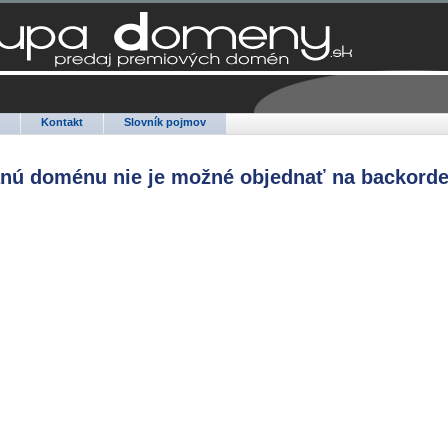
Q
Kontakt
Slovník pojmov
anú doménu nie je možné objednať na backorde