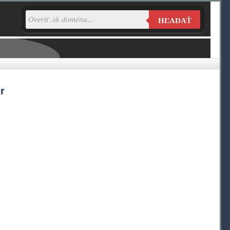
HĽADAŤ
r