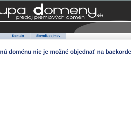
Q
Kontakt
Slovník pojmov
anú doménu nie je možné objednať na backorde