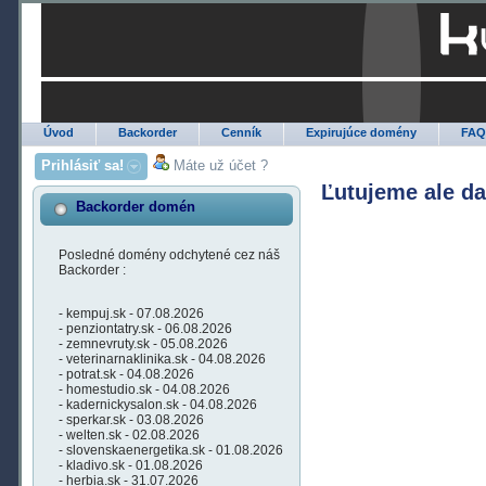
Úvod
Backorder
Cenník
Expirujúce domény
FA
Prihlásiť sa!
Máte už účet ?
Ľutujeme ale d
Backorder domén
Posledné domény odchytené cez náš
Backorder :
- kempuj.sk - 07.08.2026
- penziontatry.sk - 06.08.2026
- zemnevruty.sk - 05.08.2026
- veterinarnaklinika.sk - 04.08.2026
- potrat.sk - 04.08.2026
- homestudio.sk - 04.08.2026
- kadernickysalon.sk - 04.08.2026
- sperkar.sk - 03.08.2026
- welten.sk - 02.08.2026
- slovenskaenergetika.sk - 01.08.2026
- kladivo.sk - 01.08.2026
- herbia.sk - 31.07.2026