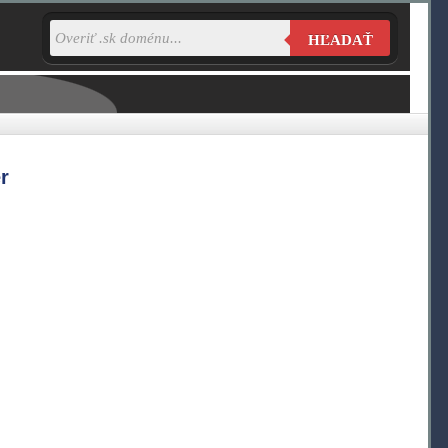
HĽADAŤ
r