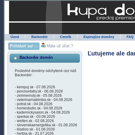
Úvod
Backorder
Cenník
Expirujúce domény
FAQ
Prihlásiť sa!
Máte už účet ?
Ľutujeme ale da
Backorder domén
Posledné domény odchytené cez náš
Backorder :
- kempuj.sk - 07.08.2026
- penziontatry.sk - 06.08.2026
- zemnevruty.sk - 05.08.2026
- veterinarnaklinika.sk - 04.08.2026
- potrat.sk - 04.08.2026
- homestudio.sk - 04.08.2026
- kadernickysalon.sk - 04.08.2026
- sperkar.sk - 03.08.2026
- welten.sk - 02.08.2026
- slovenskaenergetika.sk - 01.08.2026
- kladivo.sk - 01.08.2026
- herbia.sk - 31.07.2026