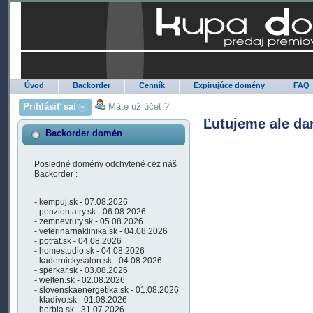
Úvod
Backorder
Cenník
Expirujúce domény
FAQ
Prihlásiť sa!
Máte už účet ?
Ľutujeme ale da
Backorder domén
Posledné domény odchytené cez náš
Backorder :
- kempuj.sk - 07.08.2026
- penziontatry.sk - 06.08.2026
- zemnevruty.sk - 05.08.2026
- veterinarnaklinika.sk - 04.08.2026
- potrat.sk - 04.08.2026
- homestudio.sk - 04.08.2026
- kadernickysalon.sk - 04.08.2026
- sperkar.sk - 03.08.2026
- welten.sk - 02.08.2026
- slovenskaenergetika.sk - 01.08.2026
- kladivo.sk - 01.08.2026
- herbia.sk - 31.07.2026