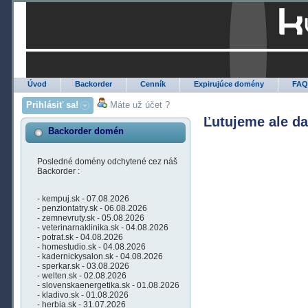
Úvod
Backorder
Cenník
Expirujúce domény
FA
Prihlásiť sa!
Máte už účet ?
Ľutujeme ale d
Backorder domén
Posledné domény odchytené cez náš
Backorder :
- kempuj.sk - 07.08.2026
- penziontatry.sk - 06.08.2026
- zemnevruty.sk - 05.08.2026
- veterinarnaklinika.sk - 04.08.2026
- potrat.sk - 04.08.2026
- homestudio.sk - 04.08.2026
- kadernickysalon.sk - 04.08.2026
- sperkar.sk - 03.08.2026
- welten.sk - 02.08.2026
- slovenskaenergetika.sk - 01.08.2026
- kladivo.sk - 01.08.2026
- herbia.sk - 31.07.2026