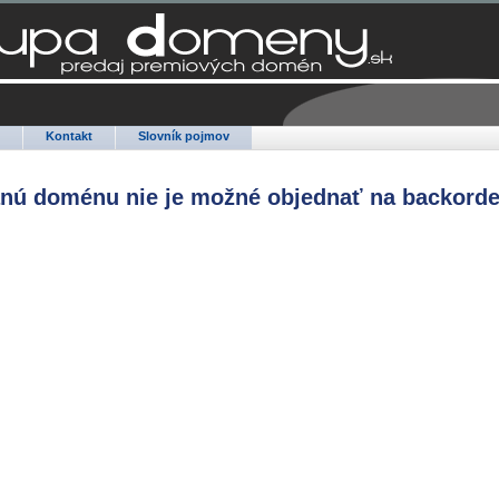
Q
Kontakt
Slovník pojmov
anú doménu nie je možné objednať na backorde