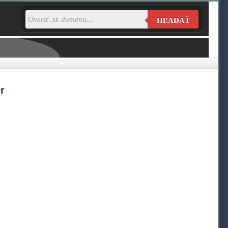
HĽADAŤ
r