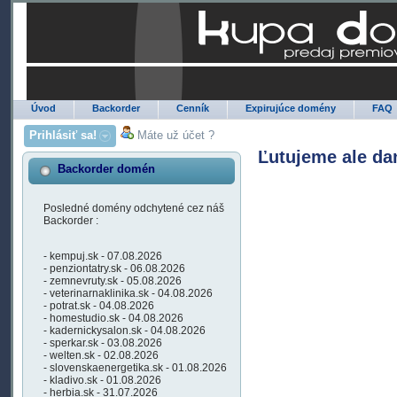
Úvod
Backorder
Cenník
Expirujúce domény
FAQ
Prihlásiť sa!
Máte už účet ?
Ľutujeme ale da
Backorder domén
Posledné domény odchytené cez náš
Backorder :
- kempuj.sk - 07.08.2026
- penziontatry.sk - 06.08.2026
- zemnevruty.sk - 05.08.2026
- veterinarnaklinika.sk - 04.08.2026
- potrat.sk - 04.08.2026
- homestudio.sk - 04.08.2026
- kadernickysalon.sk - 04.08.2026
- sperkar.sk - 03.08.2026
- welten.sk - 02.08.2026
- slovenskaenergetika.sk - 01.08.2026
- kladivo.sk - 01.08.2026
- herbia.sk - 31.07.2026