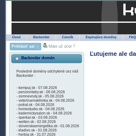
Úvod
Backorder
Cenník
Expirujúce domény
FA
Prihlásiť sa!
Máte už účet ?
Ľutujeme ale d
Backorder domén
Posledné domény odchytené cez náš
Backorder :
- kempuj.sk - 07.08.2026
- penziontatry.sk - 06.08.2026
- zemnevruty.sk - 05.08.2026
- veterinarnaklinika.sk - 04.08.2026
- potrat.sk - 04.08.2026
- homestudio.sk - 04.08.2026
- kadernickysalon.sk - 04.08.2026
- sperkar.sk - 03.08.2026
- welten.sk - 02.08.2026
- slovenskaenergetika.sk - 01.08.2026
- kladivo.sk - 01.08.2026
- herbia.sk - 31.07.2026