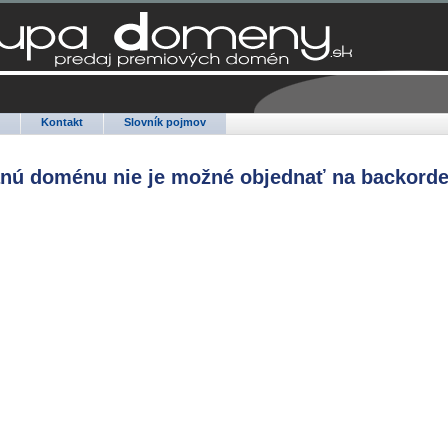
Q
Kontakt
Slovník pojmov
anú doménu nie je možné objednať na backorde