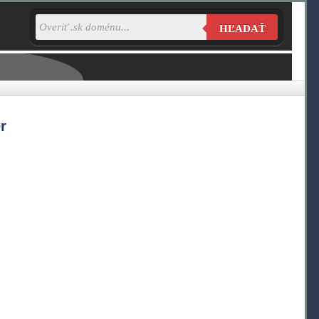
HĽADAŤ
r