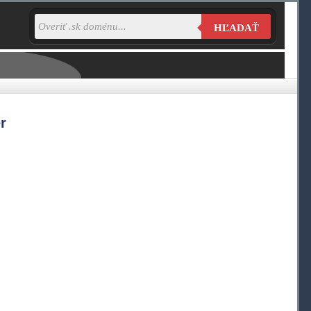
HĽADAŤ
r