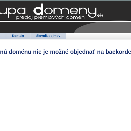
Q
Kontakt
Slovník pojmov
anú doménu nie je možné objednať na backorde