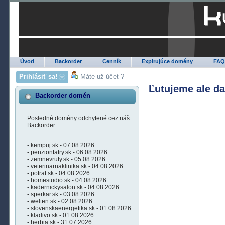
Úvod
Backorder
Cenník
Expirujúce domény
FA
Prihlásiť sa!
Máte už účet ?
Ľutujeme ale d
Backorder domén
Posledné domény odchytené cez náš
Backorder :
- kempuj.sk - 07.08.2026
- penziontatry.sk - 06.08.2026
- zemnevruty.sk - 05.08.2026
- veterinarnaklinika.sk - 04.08.2026
- potrat.sk - 04.08.2026
- homestudio.sk - 04.08.2026
- kadernickysalon.sk - 04.08.2026
- sperkar.sk - 03.08.2026
- welten.sk - 02.08.2026
- slovenskaenergetika.sk - 01.08.2026
- kladivo.sk - 01.08.2026
- herbia.sk - 31.07.2026