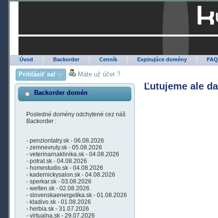
Úvod
Backorder
Cenník
Expirujúce domény
FA
Prihlásiť sa!
Máte už účet ?
Ľutujeme ale d
Backorder domén
Posledné domény odchytené cez náš
Backorder :
- penziontatry.sk - 06.08.2026
- zemnevruty.sk - 05.08.2026
- veterinarnaklinika.sk - 04.08.2026
- potrat.sk - 04.08.2026
- homestudio.sk - 04.08.2026
- kadernickysalon.sk - 04.08.2026
- sperkar.sk - 03.08.2026
- welten.sk - 02.08.2026
- slovenskaenergetika.sk - 01.08.2026
- kladivo.sk - 01.08.2026
- herbia.sk - 31.07.2026
- virtualna.sk - 29.07.2026