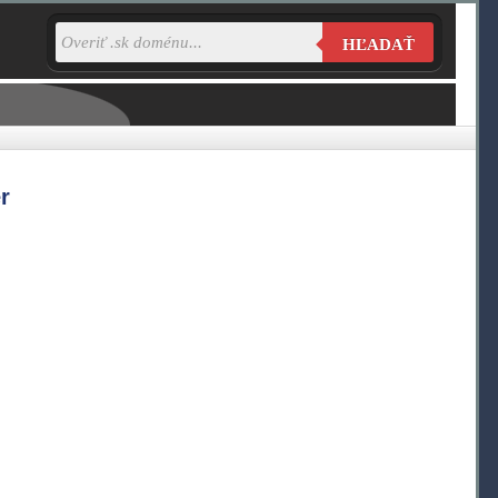
HĽADAŤ
r