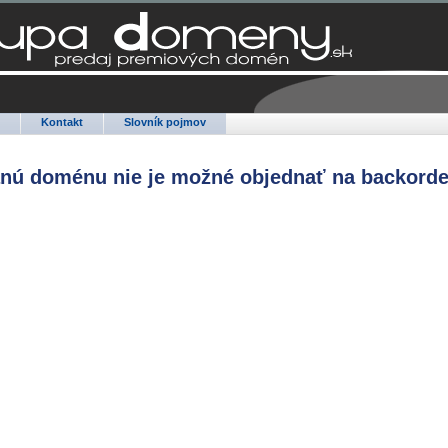
Q
Kontakt
Slovník pojmov
anú doménu nie je možné objednať na backorde