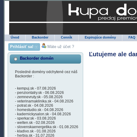
Úvod
Backorder
Cenník
Expirujúce domény
FAQ
Prihlásiť sa!
Máte už účet ?
Ľutujeme ale da
Backorder domén
Posledné domény odchytené cez náš
Backorder :
- kempuj.sk - 07.08.2026
- penziontatry.sk - 06.08.2026
- zemnevruty.sk - 05.08.2026
- veterinarnaklinika.sk - 04.08.2026
- potrat.sk - 04.08.2026
- homestudio.sk - 04.08.2026
- kadernickysalon.sk - 04.08.2026
- sperkar.sk - 03.08.2026
- welten.sk - 02.08.2026
- slovenskaenergetika.sk - 01.08.2026
- kladivo.sk - 01.08.2026
- herbia.sk - 31.07.2026