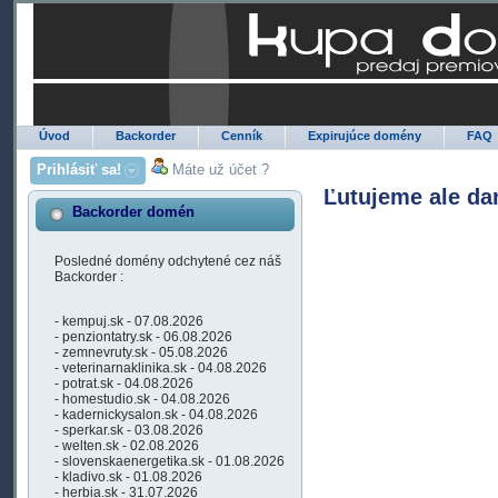
Úvod
Backorder
Cenník
Expirujúce domény
FAQ
Prihlásiť sa!
Máte už účet ?
Ľutujeme ale da
Backorder domén
Posledné domény odchytené cez náš
Backorder :
- kempuj.sk - 07.08.2026
- penziontatry.sk - 06.08.2026
- zemnevruty.sk - 05.08.2026
- veterinarnaklinika.sk - 04.08.2026
- potrat.sk - 04.08.2026
- homestudio.sk - 04.08.2026
- kadernickysalon.sk - 04.08.2026
- sperkar.sk - 03.08.2026
- welten.sk - 02.08.2026
- slovenskaenergetika.sk - 01.08.2026
- kladivo.sk - 01.08.2026
- herbia.sk - 31.07.2026