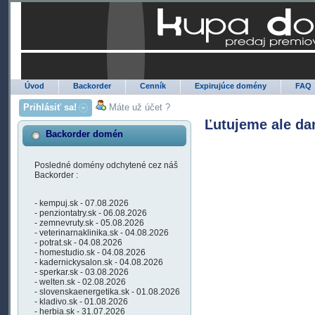
Úvod
Backorder
Cenník
Expirujúce domény
FAQ
Prihlásiť sa!
Máte už účet ?
Ľutujeme ale da
Backorder domén
Posledné domény odchytené cez náš
Backorder :
- kempuj.sk - 07.08.2026
- penziontatry.sk - 06.08.2026
- zemnevruty.sk - 05.08.2026
- veterinarnaklinika.sk - 04.08.2026
- potrat.sk - 04.08.2026
- homestudio.sk - 04.08.2026
- kadernickysalon.sk - 04.08.2026
- sperkar.sk - 03.08.2026
- welten.sk - 02.08.2026
- slovenskaenergetika.sk - 01.08.2026
- kladivo.sk - 01.08.2026
- herbia.sk - 31.07.2026