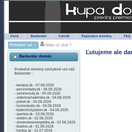
Úvod
Backorder
Cenník
Expirujúce domény
FAQ
Prihlásiť sa!
Máte už účet ?
Ľutujeme ale da
Backorder domén
Posledné domény odchytené cez náš
Backorder :
- kempuj.sk - 07.08.2026
- penziontatry.sk - 06.08.2026
- zemnevruty.sk - 05.08.2026
- veterinarnaklinika.sk - 04.08.2026
- potrat.sk - 04.08.2026
- homestudio.sk - 04.08.2026
- kadernickysalon.sk - 04.08.2026
- sperkar.sk - 03.08.2026
- welten.sk - 02.08.2026
- slovenskaenergetika.sk - 01.08.2026
- kladivo.sk - 01.08.2026
- herbia.sk - 31.07.2026