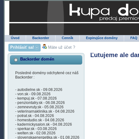
Úvod
Backorder
Cenník
Expirujúce domény
FAQ
Prihlásiť sa!
Máte už účet ?
Ľutujeme ale da
Backorder domén
Posledné domény odchytené cez náš
Backorder :
- autodielne.sk - 09.08.2026
- von.sk - 09.08.2026
- kempuj.sk - 07.08.2026
- penziontatry.sk - 06.08.2026
- zemnevruty.sk - 05.08.2026
- veterinarnaklinika.sk - 04.08.2026
- potrat.sk - 04.08.2026
- homestudio.sk - 04.08.2026
- kadernickysalon.sk - 04.08.2026
- sperkar.sk - 03.08.2026
- welten.sk - 02.08.2026
- slovenskaenergetika.sk - 01.08.2026