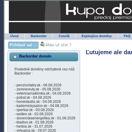
Úvod
Backorder
Cenník
Expirujúce domény
FAQ
Prihlásiť sa!
Máte už účet ?
Ľutujeme ale da
Backorder domén
Posledné domény odchytené cez náš
Backorder :
- penziontatry.sk - 06.08.2026
- zemnevruty.sk - 05.08.2026
- veterinarnaklinika.sk - 04.08.2026
- potrat.sk - 04.08.2026
- homestudio.sk - 04.08.2026
- kadernickysalon.sk - 04.08.2026
- sperkar.sk - 03.08.2026
- welten.sk - 02.08.2026
- slovenskaenergetika.sk - 01.08.2026
- kladivo.sk - 01.08.2026
- herbia.sk - 31.07.2026
- virtualna.sk - 29.07.2026