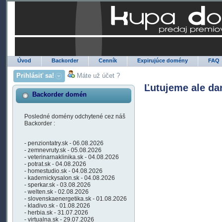
Úvod
Backorder
Cenník
Expirujúce domény
FAQ
Prihlásiť sa!
Máte už účet ?
Ľutujeme ale da
Backorder domén
Posledné domény odchytené cez náš
Backorder :
- penziontatry.sk - 06.08.2026
- zemnevruty.sk - 05.08.2026
- veterinarnaklinika.sk - 04.08.2026
- potrat.sk - 04.08.2026
- homestudio.sk - 04.08.2026
- kadernickysalon.sk - 04.08.2026
- sperkar.sk - 03.08.2026
- welten.sk - 02.08.2026
- slovenskaenergetika.sk - 01.08.2026
- kladivo.sk - 01.08.2026
- herbia.sk - 31.07.2026
- virtualna.sk - 29.07.2026