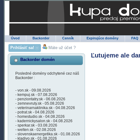
Úvod
Backorder
Cenník
Expirujúce domény
FAQ
Prihlásiť sa!
Máte už účet ?
Ľutujeme ale da
Backorder domén
Posledné domény odchytené cez náš
Backorder :
- von.sk - 09.08.2026
- kempuj.sk - 07.08.2026
- penziontatry.sk - 06.08.2026
- zemnevruty.sk - 05.08.2026
- veterinarnaklinika.sk - 04.08.2026
- potrat.sk - 04.08.2026
- homestudio.sk - 04.08.2026
- kadernickysalon.sk - 04.08.2026
- sperkar.sk - 03.08.2026
- welten.sk - 02.08.2026
- slovenskaenergetika.sk - 01.08.2026
- kladivo.sk - 01.08.2026