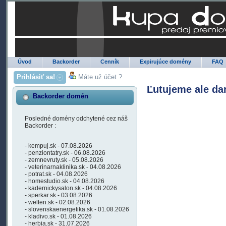
Úvod
Backorder
Cenník
Expirujúce domény
FAQ
Prihlásiť sa!
Máte už účet ?
Ľutujeme ale da
Backorder domén
Posledné domény odchytené cez náš
Backorder :
- kempuj.sk - 07.08.2026
- penziontatry.sk - 06.08.2026
- zemnevruty.sk - 05.08.2026
- veterinarnaklinika.sk - 04.08.2026
- potrat.sk - 04.08.2026
- homestudio.sk - 04.08.2026
- kadernickysalon.sk - 04.08.2026
- sperkar.sk - 03.08.2026
- welten.sk - 02.08.2026
- slovenskaenergetika.sk - 01.08.2026
- kladivo.sk - 01.08.2026
- herbia.sk - 31.07.2026