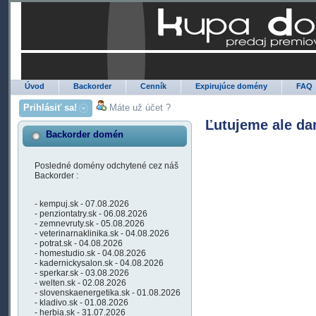
Úvod
Backorder
Cenník
Expirujúce domény
FAQ
Prihlásiť sa!
Máte už účet ?
Ľutujeme ale da
Backorder domén
Posledné domény odchytené cez náš
Backorder :
- kempuj.sk - 07.08.2026
- penziontatry.sk - 06.08.2026
- zemnevruty.sk - 05.08.2026
- veterinarnaklinika.sk - 04.08.2026
- potrat.sk - 04.08.2026
- homestudio.sk - 04.08.2026
- kadernickysalon.sk - 04.08.2026
- sperkar.sk - 03.08.2026
- welten.sk - 02.08.2026
- slovenskaenergetika.sk - 01.08.2026
- kladivo.sk - 01.08.2026
- herbia.sk - 31.07.2026