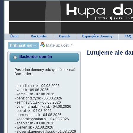
Úvod
Backorder
Cenník
Expirujúce domény
FAQ
Prihlásiť sa!
Máte už účet ?
Ľutujeme ale da
Backorder domén
Posledné domény odchytené cez náš
Backorder :
- autodielne.sk - 09.08.2026
- von.sk - 09.08.2026
- kempuj.sk - 07.08.2026
- penziontatry.sk - 06.08.2026
- zemnevruty.sk - 05.08.2026
- veterinarnaklinika.sk - 04.08.2026
- potrat.sk - 04.08.2026
- homestudio.sk - 04.08.2026
- kadernickysalon.sk - 04.08.2026
- sperkar.sk - 03.08.2026
- welten.sk - 02.08.2026
- slovenskaenergetika.sk - 01.08.2026