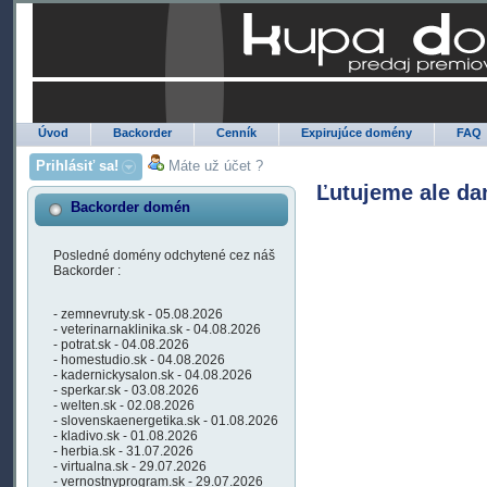
Úvod
Backorder
Cenník
Expirujúce domény
FAQ
Prihlásiť sa!
Máte už účet ?
Ľutujeme ale da
Backorder domén
Posledné domény odchytené cez náš
Backorder :
- zemnevruty.sk - 05.08.2026
- veterinarnaklinika.sk - 04.08.2026
- potrat.sk - 04.08.2026
- homestudio.sk - 04.08.2026
- kadernickysalon.sk - 04.08.2026
- sperkar.sk - 03.08.2026
- welten.sk - 02.08.2026
- slovenskaenergetika.sk - 01.08.2026
- kladivo.sk - 01.08.2026
- herbia.sk - 31.07.2026
- virtualna.sk - 29.07.2026
- vernostnyprogram.sk - 29.07.2026