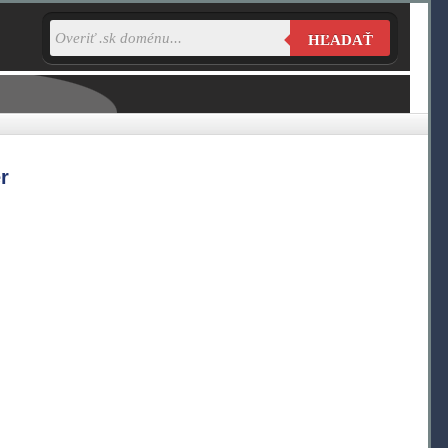
HĽADAŤ
r