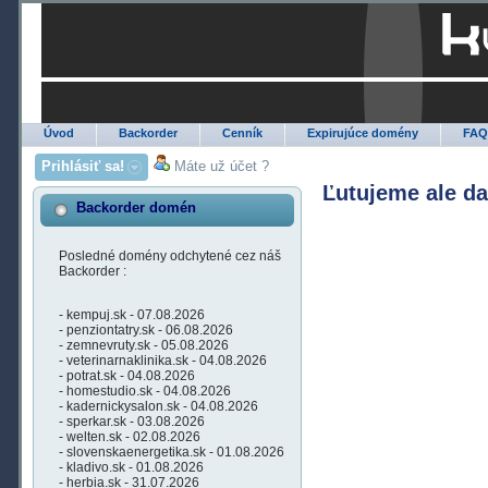
Úvod
Backorder
Cenník
Expirujúce domény
FA
Prihlásiť sa!
Máte už účet ?
Ľutujeme ale d
Backorder domén
Posledné domény odchytené cez náš
Backorder :
- kempuj.sk - 07.08.2026
- penziontatry.sk - 06.08.2026
- zemnevruty.sk - 05.08.2026
- veterinarnaklinika.sk - 04.08.2026
- potrat.sk - 04.08.2026
- homestudio.sk - 04.08.2026
- kadernickysalon.sk - 04.08.2026
- sperkar.sk - 03.08.2026
- welten.sk - 02.08.2026
- slovenskaenergetika.sk - 01.08.2026
- kladivo.sk - 01.08.2026
- herbia.sk - 31.07.2026