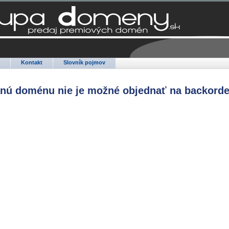
Q
Kontakt
Slovník pojmov
anú doménu nie je možné objednať na backorde