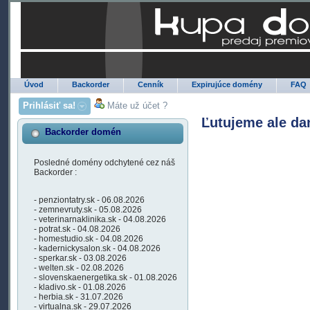
Úvod
Backorder
Cenník
Expirujúce domény
FAQ
Prihlásiť sa!
Máte už účet ?
Ľutujeme ale da
Backorder domén
Posledné domény odchytené cez náš
Backorder :
- penziontatry.sk - 06.08.2026
- zemnevruty.sk - 05.08.2026
- veterinarnaklinika.sk - 04.08.2026
- potrat.sk - 04.08.2026
- homestudio.sk - 04.08.2026
- kadernickysalon.sk - 04.08.2026
- sperkar.sk - 03.08.2026
- welten.sk - 02.08.2026
- slovenskaenergetika.sk - 01.08.2026
- kladivo.sk - 01.08.2026
- herbia.sk - 31.07.2026
- virtualna.sk - 29.07.2026