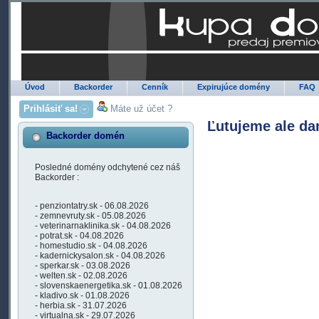
Úvod
Backorder
Cenník
Expirujúce domény
FAQ
Prihlásiť sa!
Máte už účet ?
Ľutujeme ale da
Backorder domén
Posledné domény odchytené cez náš
Backorder :
- penziontatry.sk - 06.08.2026
- zemnevruty.sk - 05.08.2026
- veterinarnaklinika.sk - 04.08.2026
- potrat.sk - 04.08.2026
- homestudio.sk - 04.08.2026
- kadernickysalon.sk - 04.08.2026
- sperkar.sk - 03.08.2026
- welten.sk - 02.08.2026
- slovenskaenergetika.sk - 01.08.2026
- kladivo.sk - 01.08.2026
- herbia.sk - 31.07.2026
- virtualna.sk - 29.07.2026