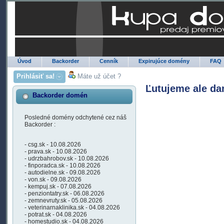
Úvod
Backorder
Cenník
Expirujúce domény
FAQ
Prihlásiť sa!
Máte už účet ?
Ľutujeme ale da
Backorder domén
Posledné domény odchytené cez náš
Backorder :
- csg.sk - 10.08.2026
- prava.sk - 10.08.2026
- udrzbahrobov.sk - 10.08.2026
- finporadca.sk - 10.08.2026
- autodielne.sk - 09.08.2026
- von.sk - 09.08.2026
- kempuj.sk - 07.08.2026
- penziontatry.sk - 06.08.2026
- zemnevruty.sk - 05.08.2026
- veterinarnaklinika.sk - 04.08.2026
- potrat.sk - 04.08.2026
- homestudio.sk - 04.08.2026