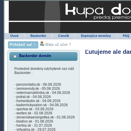
Úvod
Backorder
Cenník
Expirujúce domény
FAQ
Prihlásiť sa!
Máte už účet ?
Ľutujeme ale da
Backorder domén
Posledné domény odchytené cez náš
Backorder :
- penziontatry.sk - 06.08.2026
- zemnevruty.sk - 05.08.2026
- veterinarnaklinika.sk - 04.08.2026
- potrat.sk - 04.08.2026
- homestudio.sk - 04.08.2026
- kadernickysalon.sk - 04.08.2026
- sperkar.sk - 03.08.2026
- welten.sk - 02.08.2026
- slovenskaenergetika.sk - 01.08.2026
- kladivo.sk - 01.08.2026
- herbia.sk - 31.07.2026
- virtualna.sk - 29.07.2026